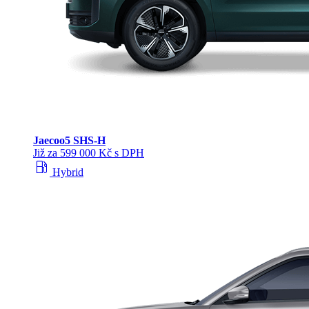
Jaecoo
5 SHS-H
Již za 599 000 Kč s DPH
local_gas_station
Hybrid