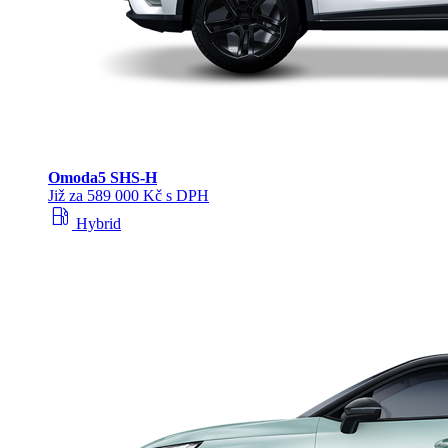
Omoda
5 SHS‑H
Již za 589 000 Kč s DPH
local_gas_station
Hybrid