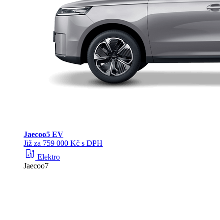
Jaecoo
5 EV
Již za 759 000 Kč s DPH
ev_station
Elektro
Jaecoo7