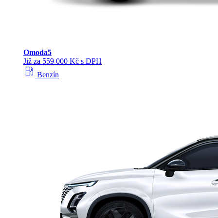
Omoda
5
Již za 559 000 Kč s DPH
local_gas_station
Benzín