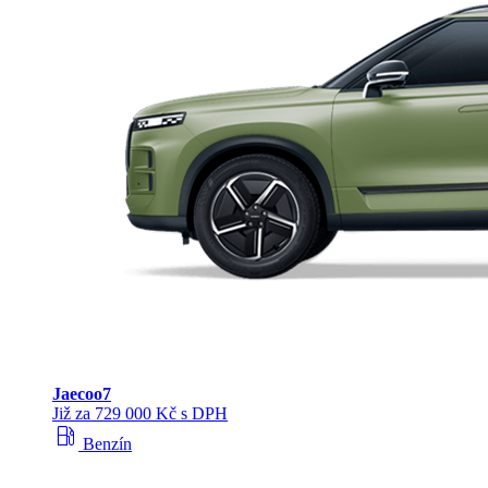
Jaecoo
7
Již za 729 000 Kč s DPH
local_gas_station
Benzín