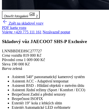
gallery_thumbnail
Otevřít fotogalerii
2
arrow_back
Zpět na skladové vozy
PDF karta vozu
Volejte +420 775 111 161
Nezávazně poptat
Skladový vůz
JAECOO7 SHS-P
Exclusive
LNNBBDEE8SC277727
Cena vozidla
819 000 Kč
Původní cena
1 009 000 Kč
Sleva
190 000 Kč
Barva
zelená
Asistenti
540° panoramatický kamerový systém
Asistenti
ACC - Adaptivní tempomat
Asistenti
BSD - Hlídání objektů v mrtvém úhlu
Asistenti
Jízdní režimy (Sport / Komfort / ECO)
Bezpečnost
Zadní a přední senzory
Bezpečnost
ISOFIX
Exteriér
19" kola z lehkých slitin
Exteriér
Automatické LED světlomety