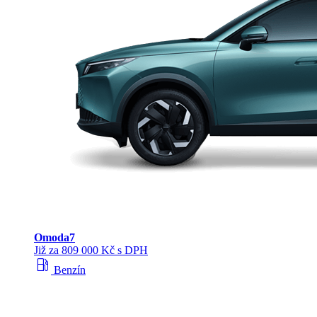
Omoda
7
Již za 809 000 Kč s DPH
local_gas_station
Benzín