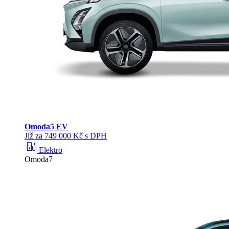
Omoda
5 EV
Již za 749 000 Kč s DPH
ev_station
Elektro
Omoda7