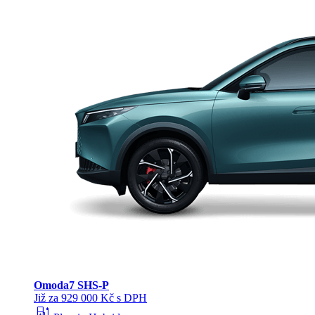
Omoda
7 SHS-P
Již za 929 000 Kč s DPH
ev_station