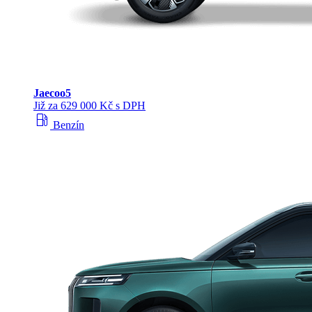
Jaecoo
5
Již za 629 000 Kč s DPH
local_gas_station
Benzín