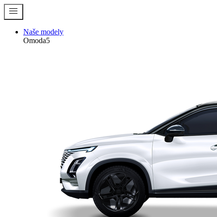
menu
Naše modely
Omoda5