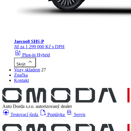
Jaecoo
8 SHS-P
Již za 1 299 000 Kč s DPH
ev_station
Plug-in Hybrid
keyboard_arrow_up
Skrýt
Vozy skladem
27
Značka
Kontakt
Auto Dorda s.r.o.
autorizovaný dealer
search_hands_free
file_open
car_repair
Testovací jízda
Poptávka
Servis