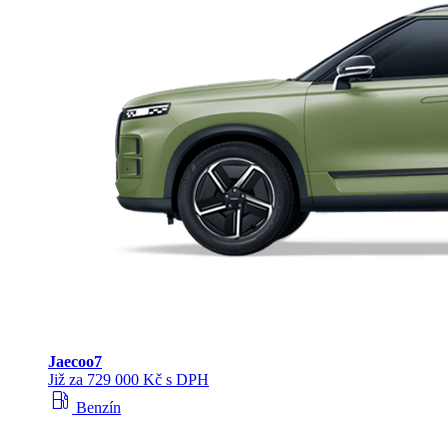
Jaecoo
7
Již za 729 000 Kč s DPH
local_gas_station
Benzín