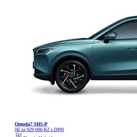
Omoda
7 SHS-P
Již za 929 000 Kč s DPH
ev_station