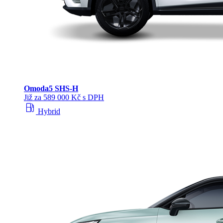
Omoda
5 SHS‑H
Již za 589 000 Kč s DPH
local_gas_station
Hybrid