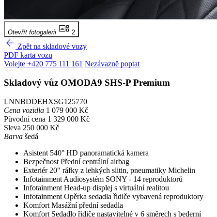
gallery_thumbnail
Otevřít fotogalerii
2
arrow_back
Zpět na skladové vozy
PDF karta vozu
Volejte +420 775 111 161
Nezávazně poptat
Skladový vůz
OMODA9 SHS-P
Premium
LNNBDDEHXSG125770
Cena vozidla
1 079 000 Kč
Původní cena
1 329 000 Kč
Sleva
250 000 Kč
Barva
šedá
Asistent
540° HD panoramatická kamera
Bezpečnost
Přední centrální airbag
Exteriér
20" ráfky z lehkých slitin, pneumatiky Michelin
Infotainment
Audiosystém SONY - 14 reproduktorů
Infotainment
Head-up displej s virtuální realitou
Infotainment
Opěrka sedadla řidiče vybavená reproduktory
Komfort
Masážní přední sedadla
Komfort
Sedadlo řidiče nastavitelné v 6 směrech s bederní