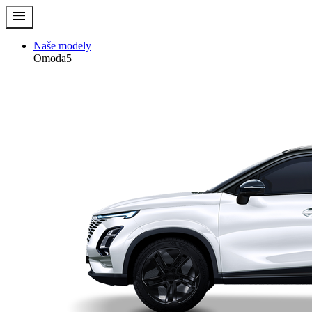
menu
Naše modely
Omoda5