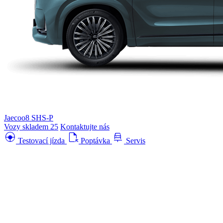
Jaecoo8 SHS-P
Vozy skladem
25
Kontaktujte nás
search_hands_free
file_open
car_repair
Testovací jízda
Poptávka
Servis