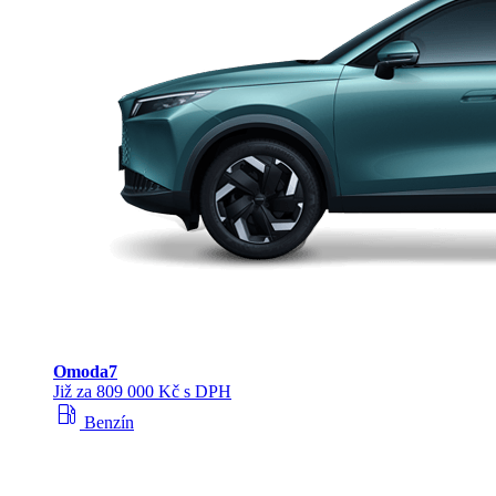
Omoda
7
Již za 809 000 Kč s DPH
local_gas_station
Benzín