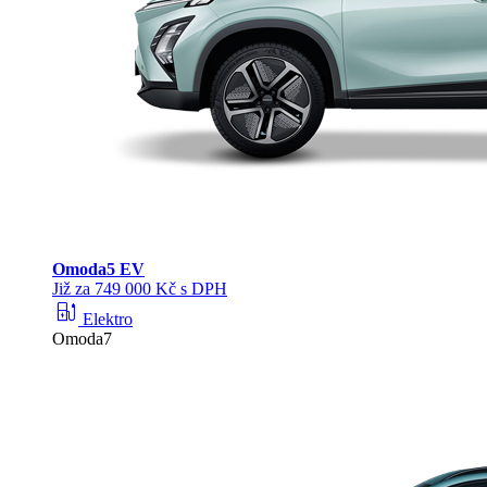
Omoda
5 EV
Již za 749 000 Kč s DPH
ev_station
Elektro
Omoda7