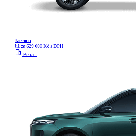
Jaecoo
5
Již za 629 000 Kč s DPH
local_gas_station
Benzín