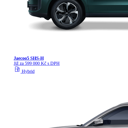
Jaecoo
5 SHS-H
Již za 599 000 Kč s DPH
local_gas_station
Hybrid