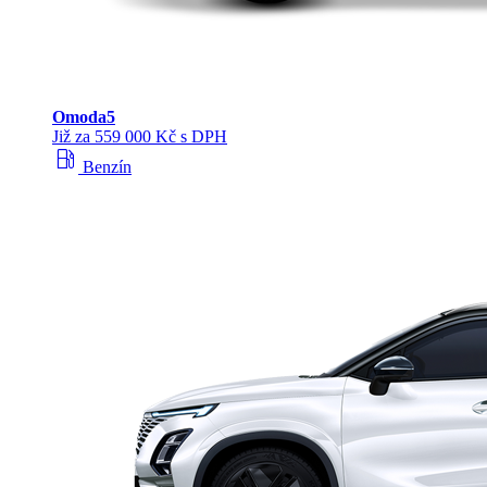
Omoda
5
Již za 559 000 Kč s DPH
local_gas_station
Benzín