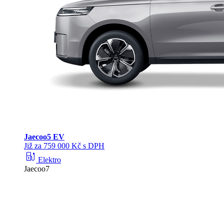
Jaecoo
5 EV
Již za 759 000 Kč s DPH
ev_station
Elektro
Jaecoo7