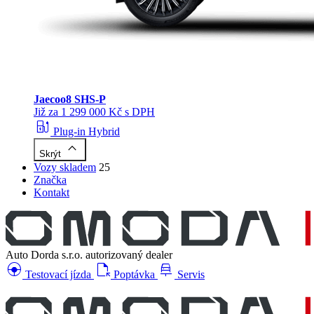
Jaecoo
8 SHS-P
Již za 1 299 000 Kč s DPH
ev_station
Plug-in Hybrid
keyboard_arrow_up
Skrýt
Vozy skladem
25
Značka
Kontakt
Auto Dorda s.r.o.
autorizovaný dealer
search_hands_free
file_open
car_repair
Testovací jízda
Poptávka
Servis